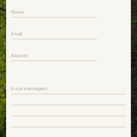
Nome
Email
Assunto
A sua mensagem