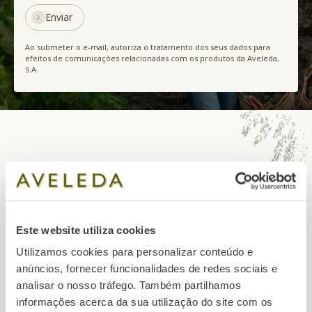
Enviar
Ao submeter o e-mail, autoriza o tratamento dos seus dados para
efeitos de comunicações relacionadas com os produtos da Aveleda,
S.A.
Este website utiliza cookies
Telefone
+351 255 718 200
Utilizamos cookies para personalizar conteúdo e
Custo de chamada para rede fixa nacional
anúncios, fornecer funcionalidades de redes sociais e
analisar o nosso tráfego. Também partilhamos
Email
informações acerca da sua utilização do site com os
info@aveleda.pt