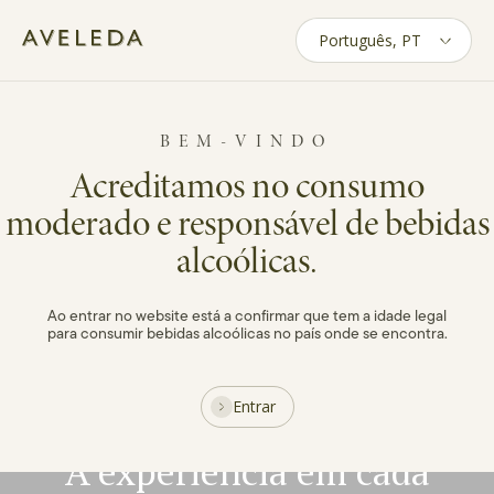
Vinhos Aveleda
Skip
to
main
content
BEM-VINDO
Acreditamos no consumo
moderado e responsável de bebidas
alcoólicas.
Ao entrar no website está a confirmar que tem a idade legal
para consumir bebidas alcoólicas no país onde se encontra.
Entrar
A experiência em cada