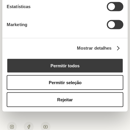
Estatísticas
Restez informé
Marketing
de nos actualités
Mostrar detalhes
Permitir todos
Enotourisme
Permitir seleção
Art & Vin
Consommation responsable
Rejeitar
Contacts