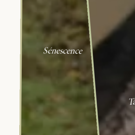
Sénescence
Ta