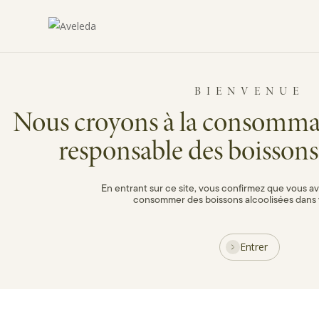
Vinhos Aveleda
Skip
to
main
content
Vins
BIENVENUE
Nous croyons à la consomma
responsable des boissons 
En entrant sur ce site, vous confirmez que vous av
consommer des boissons alcoolisées dans 
Entrer
Dans
l