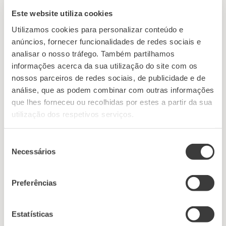
• 150 g de beurre frais en cubes
Este website utiliza cookies
• 1 œuf
• Sel à votre convenance
Utilizamos cookies para personalizar conteúdo e
• Eau glacée (si nécessaire)
anúncios, fornecer funcionalidades de redes sociais e
analisar o nosso tráfego. Também partilhamos
Purée de haricots noirs
informações acerca da sua utilização do site com os
• 500 g de haricots noirs
nossos parceiros de redes sociais, de publicidade e de
• 1 feuille de laurier
análise, que as podem combinar com outras informações
• 1 gousse d’ail
que lhes forneceu ou recolhidas por estes a partir da sua
• 1 oignon
utilização dos respetivos serviços.
• Azeite
• Sel et poivre noir à votre convenance
Seleção
Necessários
de
Fines tranches de poitrine de porc croustillante
consentimento
• 1,5 kg de poitrine de porc avec la peau
• Gros sel
Preferências
• Poivre noir
• Ail écrasé
Estatísticas
• Romarin et laurier