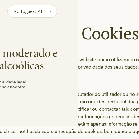
Política de Cookie
 moderado e
ra explicar aos utilizadores do nosso website como utilizamos 
alcoólicas.
o nosso compromisso em proteger a privacidade dos seus dado
 a idade legal
e se encontra.
te, quando visitado, coloca no computador do utilizador ou no s
ivo numa próxima visita. Usamos o termo cookies nesta política p
ecolhem informação que o pode identificar ou contactar, tais co
elefone. Os cookies recolhem também informações genéricas, d
 qual acedem ao site, etc. Os cookies retêm apenas informação r
cidir ser notificado sobre a receção de cookies, bem como bloqu