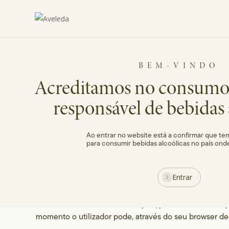
Skip
to
main
content
BEM-VINDO
Acreditamos no consumo
A política de cookies da AVELEDA foi desenvolvida pa
responsável de bebidas 
experiência de navegação segura e para demonstrar 
através de cookies.
Ao entrar no website está a confirmar que tem
para consumir bebidas alcoólicas no país ond
Os Cookies são pequenos ficheiros de texto que um si
de Cookies ajudará o site a reconhecer o seu disposit
Entrar
informações desta forma. Os cookies utilizados não r
endereços pessoais ou profissionais ou número de t
utilizam os sites ou a zona do país/países através do
momento o utilizador pode, através do seu browser de