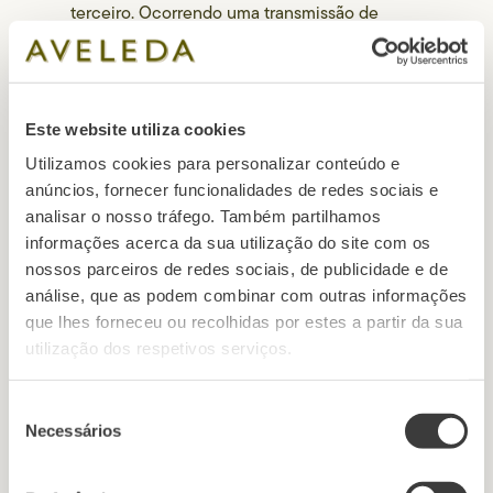
terceiro. Ocorrendo uma transmissão de
Dados do Utilizador a terceiros, serão
desenvolvidos os esforços considerados
razoáveis para que o transmissário utilize os
Dados do Utilizador transmitidos de forma
Este website utiliza cookies
adequada com esta Política de Privacidade.
Utilizamos cookies para personalizar conteúdo e
anúncios, fornecer funcionalidades de redes sociais e
analisar o nosso tráfego. Também partilhamos
4. Medidas técnicas,
informações acerca da sua utilização do site com os
nossos parceiros de redes sociais, de publicidade e de
organizativas e de
análise, que as podem combinar com outras informações
que lhes forneceu ou recolhidas por estes a partir da sua
segurança
utilização dos respetivos serviços.
implementadas
Seleção
Necessários
de
Para garantir a segurança dos Dados do
consentimento
Utilizador e a máxima confidencialidade, a