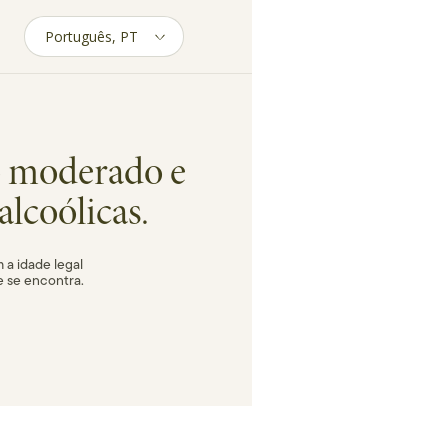
História
Mestria
T
 moderado e
alcoólicas.
 a idade legal
e se encontra.