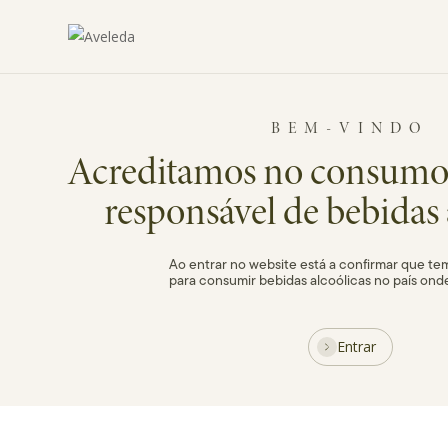
Vinhos Aveleda
Skip
to
main
content
BEM-VINDO
Acreditamos no consumo
responsável de bebidas 
Ao entrar no website está a confirmar que tem
para consumir bebidas alcoólicas no país ond
Entrar