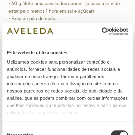
• 60 g filete uma cavala dos açores (a cavala tem de
estar pelo menos 1 hora em sal e açúcar)
• Fatia de pão de mafra
• Pimento assado (verde e vermelho)
• Azeite e vinagre q.b
• Cebolinho q.b
• Coentros q.b
Este website utiliza cookies
Utilizamos cookies para personalizar conteúdo e
anúncios, fornecer funcionalidades de redes sociais e
Preparação
analisar o nosso tráfego. Também partilhamos
informações acerca da sua utilização do site com os
Step 01
nossos parceiros de redes sociais, de publicidade e de
Retirar a pele e as espinhas para depois filetar a cavala.
análise, que as podem combinar com outras informações
Step 02
Marinar os dois filetes da cavala durante meia hora, tapados com
que lhes forneceu ou recolhidas por estes a partir da sua
sal grosso.
Passar os filetes por água para retirar as pedras de sal.
utilização dos respetivos serviços.
Step 03
Em seguida, marinar com azeite, limão e pimenta preta durante 2
horas.
Torrar uma fatia de pão, cortar os filetes da cavala em três.
Step 04
Seleção
Necessários