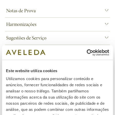
Notas de Prova
Cor:
Amarelo-limão pálido com laivos dourados.
Harmonizações
Aroma:
Notas de citrinos e flores brancas, com uma mineralidade
Acompanha peixe branco, mariscos ou legumes assados, onde a
subtil que evoca pedra molhada.
Sugestões de Serviço
intensidade e complexidade do vinho realçam todos os sabores.
Sabor:
Aveludado e equilibrado, com frescura vibrante, notas de
• Servir a uma temperatura entre 10º e 12ºC
Descobrir Vinho & Arte
manga e tangerina e toque mineral.
• Armazenar na horizontal, em local fresco e ao abrigo da luz
Download ficha técnica
• Consumir até 10 anos após o engarrafamento
Este website utiliza cookies
Utilizamos cookies para personalizar conteúdo e
anúncios, fornecer funcionalidades de redes sociais e
analisar o nosso tráfego. Também partilhamos
No conhecimento profundo do
terroir
, a Aveleda
informações acerca da sua utilização do site com os
revela como granito e xisto conferem ao Alvarinho
nossos parceiros de redes sociais, de publicidade e de
diferentes profundidades e expressões.
análise, que as podem combinar com outras informações