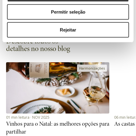
Permitir seleção
Rejeitar
Descobre todos os
detalhes no nosso blog
01 min leitura · NOV 2025
06 min leitu
Vinhos para o Natal: as melhores opções para
As castas
partilhar