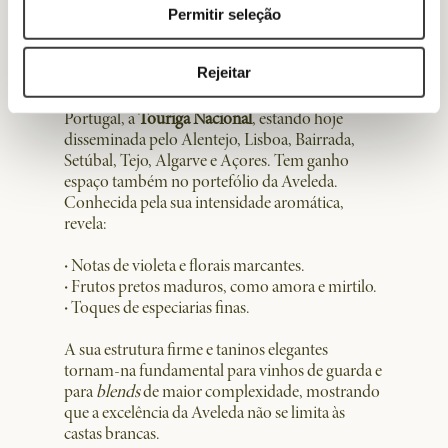
Permitir seleção
Touriga Nacional, a elegância e
intensidade
Rejeitar
Entre as castas tintas mais reconhecidas de
Portugal, a
Touriga Nacional
, estando hoje
disseminada pelo Alentejo, Lisboa, Bairrada,
Setúbal, Tejo, Algarve e Açores. Tem ganho
espaço também no portefólio da Aveleda.
Conhecida pela sua intensidade aromática,
revela:
·
Notas de violeta e florais marcantes.
·
Frutos pretos maduros, como amora e mirtilo.
·
Toques de especiarias finas.
A sua estrutura firme e taninos elegantes
tornam-na fundamental para vinhos de guarda e
para
blends
de maior complexidade, mostrando
que a excelência da Aveleda não se limita às
castas brancas.