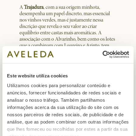
A
Trajadura
, com a sua origem minhota,
desempenha um papel discreto, mas essencial
nos vinhos verdes, mas é justamente nessa
discrição que revela o seu valor ao criar
equilíbrio entre castas mais aromáticas. A
associação com o Alvarinho, bem como os lotes
que a combinam com Loureiro e Arinto, tem
vindo a ganhar cada vez mais popularidade.
·
Aromas de fruta madura, como maçã, pêssego
e pêra.
Este website utiliza cookies
·
Baixa acidez e menor teor alcoólico.
·
Contribui para suavidade e acessibilidade nos
Utilizamos cookies para personalizar conteúdo e
blends
.
anúncios, fornecer funcionalidades de redes sociais e
analisar o nosso tráfego. Também partilhamos
No
Aveleda Fonte Branco
, a Trajadura reforça a
informações acerca da sua utilização do site com os
o carácter macio e equilibrado do conjunto,
nossos parceiros de redes sociais, de publicidade e de
equilibrando a frescura do Loureiro e os aromas
da Fernão Pires, resultando num vinho
análise, que as podem combinar com outras informações
harmonioso e versátil para diferentes ocasiões.
que lhes forneceu ou recolhidas por estes a partir da sua