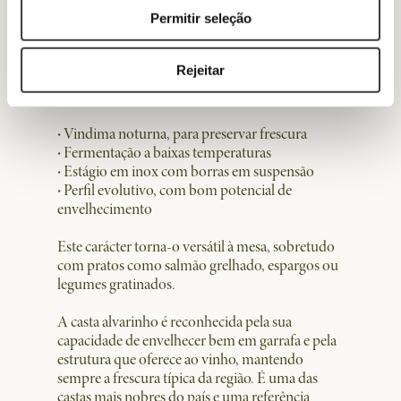
Já o
Aveleda Alvarinho
apresenta uma expressão
Permitir seleção
mais estruturada e profunda. Produzido a partir
de uvas da casta alvarinho, este vinho destaca-se
por aromas subtis de flor de laranjeira, lima e
Rejeitar
frutos tropicais. Entre os elementos que tornam
este vinho especial:
·
Vindima noturna, para preservar frescura
·
Fermentação a baixas temperaturas
·
Estágio em inox com borras em suspensão
·
Perfil evolutivo, com bom potencial de
envelhecimento
Este carácter torna-o versátil à mesa, sobretudo
com pratos como salmão grelhado, espargos ou
legumes gratinados.
A casta alvarinho é reconhecida pela sua
capacidade de envelhecer bem em garrafa e pela
estrutura que oferece ao vinho, mantendo
sempre a frescura típica da região. É uma das
castas mais nobres do país e uma referência