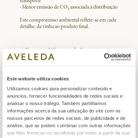
transporte
·
Menor emissão de CO₂ associada à distribuição
Este compromisso ambiental reflete-se em cada
detalhe, da vinha ao produto final.
A Frescura Vibrante do Loureiro
O
Aveleda Loureiro
é produzido a partir da casta
loureiro, uma das mais expressivas da região.
Com origem em solos graníticos e arenosos,
Este website utiliza cookies
revela notas de toranja, lima e jasmim, com uma
Utilizamos cookies para personalizar conteúdo e
textura mineral que lhe confere frescura e leveza.
anúncios, fornecer funcionalidades de redes sociais e
A fermentação a temperaturas controladas e o
estágio com borras mantêm a pureza dos
analisar o nosso tráfego. Também partilhamos
aromas.
informações acerca da sua utilização do site com os
nossos parceiros de redes sociais, de publicidade e de
A frescura natural deste vinho combina com
análise, que as podem combinar com outras informações
pratos leves e de perfil aromático:
que lhes forneceu ou recolhidas por estes a partir da sua