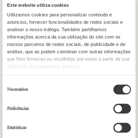
quais devem ser selecionadas castas de
Este website utiliza cookies
abrolhamento tardio para que os gomos não
Utilizamos cookies para personalizar conteúdo e
sejam prejudicados e a planta não sofra perdas
anúncios, fornecer funcionalidades de redes sociais e
de produção no futuro.
analisar o nosso tráfego. Também partilhamos
A forte sensibilidade dos primeiros órgãos
informações acerca da sua utilização do site com os
verdes à geada, ainda que moderada, faz do
nossos parceiros de redes sociais, de publicidade e de
abrolhamento um dos períodos mais críticos do
análise, que as podem combinar com outras informações
ciclo vegetativo da videira.
que lhes forneceu ou recolhidas por estes a partir da sua
utilização dos respetivos serviços.
Floração
Seis a treze semanas após o abrolhamento, nota-
se um rápido crescimento dos pâmpanos,
Seleção
sarmentos e folhas da videira, seguindo-se a
Necessários
de
floração que, mais uma vez, varia consoante as
consentimento
castas e as condições climatéricas.
Preferências
A planta entra de novo em intensa atividade
fisiológica: absorve água e nutrientes através das
raízes, as suas folhas transformam-se, com a
Estatísticas
fotossíntese, em pequenas fábricas de açúcar, a