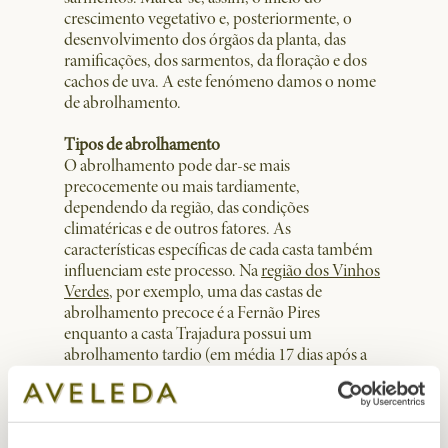
crescimento vegetativo e, posteriormente, o
desenvolvimento dos órgãos da planta, das
ramificações, dos sarmentos, da floração e dos
cachos de uva. A este fenómeno damos o nome
de abrolhamento.
Tipos de abrolhamento
O abrolhamento pode dar-se mais
precocemente ou mais tardiamente,
dependendo da região, das condições
climatéricas e de outros fatores. As
características específicas de cada casta também
influenciam este processo. Na
região dos Vinhos
Verdes
, por exemplo, uma das castas de
abrolhamento precoce é a Fernão Pires
enquanto a casta Trajadura possui um
abrolhamento tardio (em média 17 dias após a
Fernão Pires).
Este timing é importante, principalmente em
zonas mais sujeitas a geadas de primavera nas