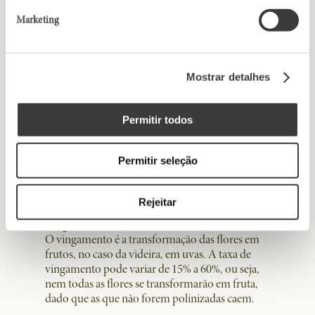
respiração que degrada os açúcares produz
energia suficiente para a multiplicação celular e a
Marketing
transpiração permite as trocas gasosas
necessárias à fotossíntese. No hemisfério norte,
este processo ocorre de maio a junho enquanto
no hemisfério sul, de novembro a dezembro.
Mostrar detalhes
Condições favoráveis à floração
O aumento da temperatura no decorrer da
Permitir todos
primavera, permitirá à videira florescer sem
percalços. Além disso, nesta fase não são
Permitir seleção
desejadas chuvas ou ventos fortes, pois podem
comprometer a polinização das vinhas e,
consequentemente, o seu vingamento.
Rejeitar
Vingamento
O vingamento é a transformação das flores em
frutos, no caso da videira, em uvas. A taxa de
vingamento pode variar de 15% a 60%, ou seja,
nem todas as flores se transformarão em fruta,
dado que as que não forem polinizadas caem.