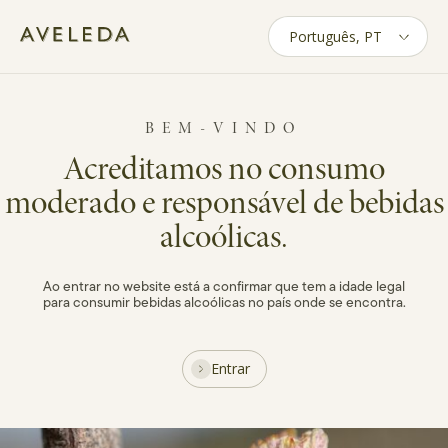
Skip
to
Blog
main
content
BEM-VINDO
VITICULTURA
Acreditamos no consumo
A Primavera e o
moderado e responsável de bebidas
Renascer das Vinhas
alcoólicas.
05 min leitura · MAR 2024
Ao entrar no website está a confirmar que tem a idade legal
para consumir bebidas alcoólicas no país onde se encontra.
Entrar